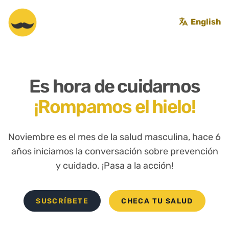
Saltar
al
English
Salud Para Ellos
contenido
Es hora de cuidarnos
¡Rompamos el hielo!
Noviembre es el mes de la salud masculina, hace 6
años iniciamos la conversación sobre prevención
y cuidado. ¡Pasa a la acción!
SUSCRÍBETE
CHECA TU SALUD