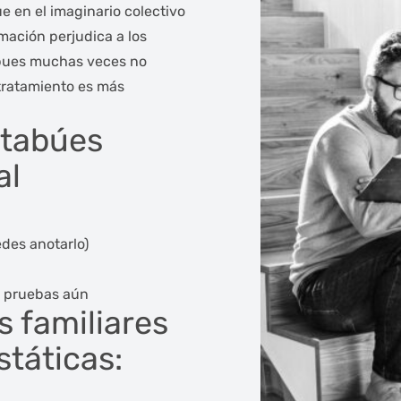
e en el imaginario colectivo
rmación perjudica a los
 pues muchas veces no
tratamiento es más
 tabúes
al
edes anotarlo)
e pruebas aún
 familiares
táticas: