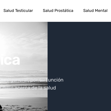
Salud Testicular
Salud Prostática
Salud Mental
ica
lud general, por su función
 hielo acerca de la salud