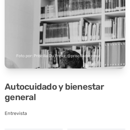
Foto por: Priscilla Du Preez, @priscilladupreez
Autocuidado y bienestar
general
Entrevista